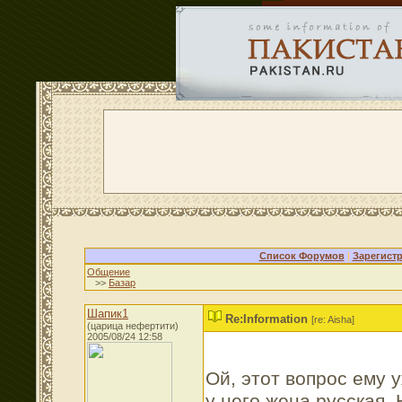
Список Форумов
|
Зарегист
Общение
>>
Базар
Шапик1
Re:Information
[re: Aisha]
(царица нефертити)
2005/08/24 12:58
Ой, этот вопрос ему 
у него жена русская. 