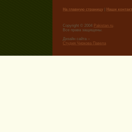
На главную страницу
|
Наши контак
Copyright © 2004
Pakistan.ru
.
Все права защищены.
Дизайн сайта –
Студия Чиркова Павела