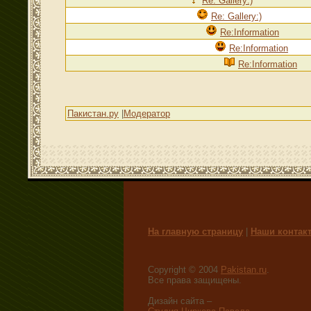
Re: Gallery:)
Re: Gallery:)
Re:Information
Re:Information
Re:Information
Пакистан.ру
|
Модератор
На главную страницу
|
Наши контак
Copyright © 2004
Pakistan.ru
.
Все права защищены.
Дизайн сайта –