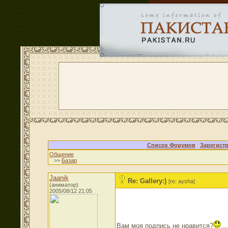
Список Форумов
|
Зарегист
Общение
>>
Базар
Jaanik
Re: Gallery:)
[re: aysha]
(аниматор)
2005/08/12 21:05
Вам моя подпись не нравится?
..