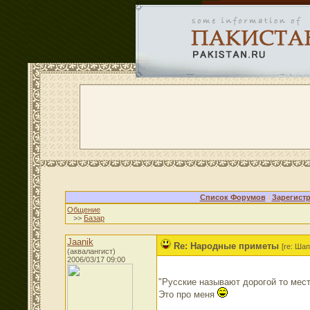
Список Форумов
|
Зарегист
Общение
>>
Базар
Jaanik
Re: Народные приметы
[re: Шап
(аквалангист)
2006/03/17 09:00
"Русские называют дорогой то мест
Это про меня