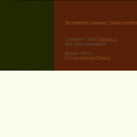
На главную страницу
|
Наши контак
Copyright © 2004
Pakistan.ru
.
Все права защищены.
Дизайн сайта –
Студия Чиркова Павела