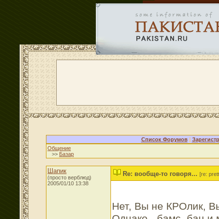
Список Форумов
|
Зарегист
Общение
>>
Базар
Шапик
Re: вообще-то говоря...
[re: pret
(просто верблюд)
2005/01/10 13:38
Нет, Вы не КРОлик, 
Однако - бамс, бац и