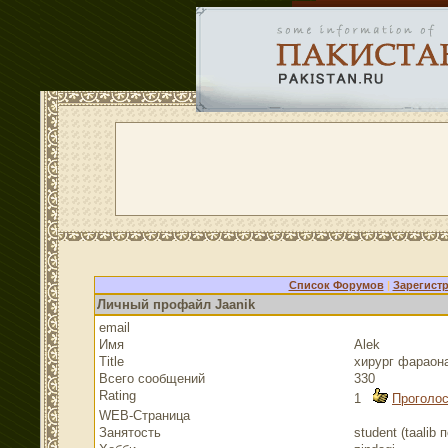
Список Форумов
|
Зарегист
Личный профайл Jaanik
email
Имя
Alek
Title
хирург фараон
Всего сообщений
330
Rating
1
Проголос
WEB-Страница
Занятость
student (taalib