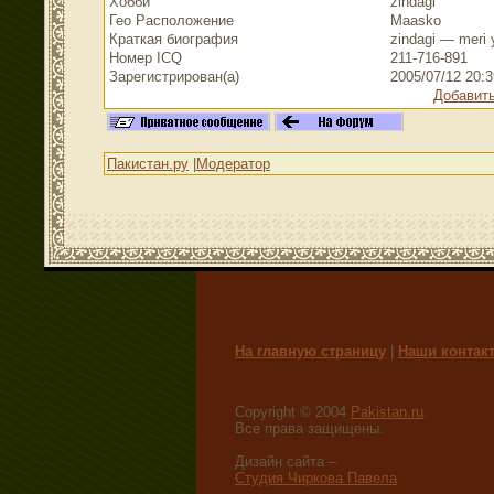
Хобби
zindagi
Гео Расположение
Maasko
Краткая биография
zindagi — meri 
Номер ICQ
211-716-891
Зарегистрирован(а)
2005/07/12 20:
Добавить
Пакистан.ру
|
Модератор
На главную страницу
|
Наши контак
Copyright © 2004
Pakistan.ru
.
Все права защищены.
Дизайн сайта –
Студия Чиркова Павела