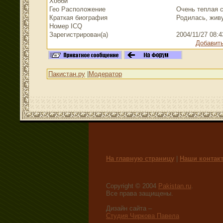
Хобби
Гео Расположение
Очень теплая ст
Краткая биография
Родилась, живу
Номер ICQ
Зарегистрирован(а)
2004/11/27 08:
Добавить
Пакистан.ру
|
Модератор
На главную страницу
|
Наши контак
Copyright © 2004
Pakistan.ru
.
Все права защищены.
Дизайн сайта –
Студия Чиркова Павела